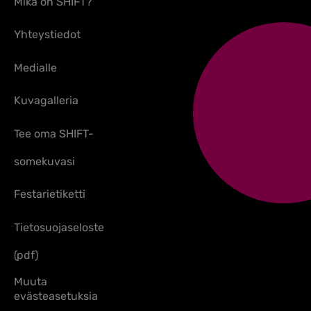
Mikä on SHIFT?
Yhteystiedot
Medialle
Kuvagalleria
Tee oma SHIFT-
somekuvasi
Festarietiketti
Tietosuojaseloste
(pdf)
Muuta
evästeasetuksia