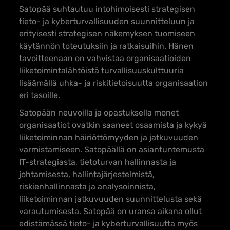
Satopää suhtautuu intohimoisesti strategisen
tieto- ja kyberturvallisuuden suunnitteluun ja
erityisesti strategisen näkemyksen tuomiseen
käytännön toteutuksiin ja ratkaisuihin. Hänen
tavoitteenaan on vahvistaa organisaatioiden
liiketoimintalähtöistä turvallisuuskulttuuria
lisäämällä uhka- ja riskitietoisuutta organisaation
eri tasoille.
Satopään neuvoilla ja opastuksella monet
organisaatiot ovatkin saaneet osaamista ja kykyä
liiketoiminnan häiriöttömyyden ja jatkuvuuden
varmistamiseen. Satopäällä on asiantuntemusta
IT-strategiasta, tietoturvan hallinnasta ja
johtamisesta, hallintajärjestelmistä,
riskienhallinnasta ja analysoinnista,
liiketoiminnan jatkuvuuden suunnittelusta sekä
varautumisesta. Satopää on uransa aikana ollut
edistämässä tieto- ja kyberturvallisuutta myös