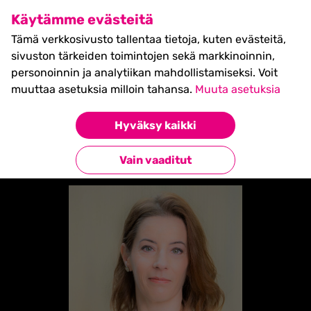
SHIFT Business Festival
Käytämme evästeitä
27.5.2027, Turku - liput
Tämä verkkosivusto tallentaa tietoja, kuten evästeitä,
myynnissä nyt! >>
sivuston tärkeiden toimintojen sekä markkinoinnin,
personoinnin ja analytiikan mahdollistamiseksi. Voit
muuttaa asetuksia milloin tahansa.
Muuta asetuksia
Etusivu
»
Pia Satopää
Hyväksy kaikki
Takaisin esiintyjiin
Vain vaaditut