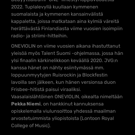
2022. Tuplalevyllä kuullaan kymmenen
suomalaista ja kymmenen kansainvälistä
kappaletta, joissa matkataan aina kylmiä väreitä
herättävästä Finlandiasta viime vuosien isoimpiin
radio- ja striimi-hitteihin.
ONEVIOLIN on viime vuosien aikana ihastuttanut
yleisöä myös Talent Suomi -ohjelmassa, jossa hän
ylsi finaalin kärkinelikkoon keväällä 2020. JVG:n
kanssa hänet on nähty esiintymässä mm.
loppuunmyytyjen Ruisrockin ja Blockfestin
lavoilla sen jälkeen, kun hänen versionsa duon
Frisbee-hitistä paisui viraaliksi.
Vaasalaislähtöinen ONEVIOLIN, oikealta nimeltään
Pekka Niemi
, on hankkinut kannuksensa
opiskelemalla viulunsoittoa yhdessä maailman
arvostetuimmista yliopistoista (Lontoon Royal
College of Music).