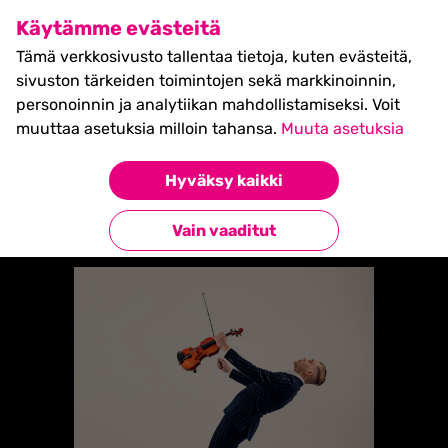
SHIFT Business Festival
Käytämme evästeitä
27.5.2027, Turku - liput
Tämä verkkosivusto tallentaa tietoja, kuten evästeitä,
myynnissä nyt! >>
sivuston tärkeiden toimintojen sekä markkinoinnin,
personoinnin ja analytiikan mahdollistamiseksi. Voit
muuttaa asetuksia milloin tahansa.
Muuta asetuksia
Etusivu
»
ONEVIOLIN
Hyväksy kaikki
Takaisin esiintyjiin
Vain vaaditut