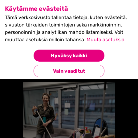
SHIFT Business Festival
Käytämme evästeitä
27.5.2027, Turku - liput
Tämä verkkosivusto tallentaa tietoja, kuten evästeitä,
myynnissä nyt! >>
sivuston tärkeiden toimintojen sekä markkinoinnin,
personoinnin ja analytiikan mahdollistamiseksi. Voit
muuttaa asetuksia milloin tahansa.
Muuta asetuksia
Etusivu
»
MOPPA
Hyväksy kaikki
Takaisin esiintyjiin
Vain vaaditut