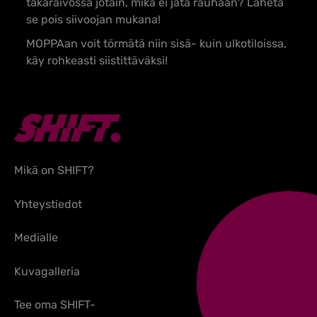
takaraivossa jotain, mikä ei jätä rauhaan? Lähetä
se pois siivoojan mukana!
MOPPAan voit törmätä niin sisä- kuin ulkotiloissa,
käy rohkeasti siistittäväksi!
Mikä on SHIFT?
Yhteystiedot
Medialle
Kuvagalleria
Tee oma SHIFT-