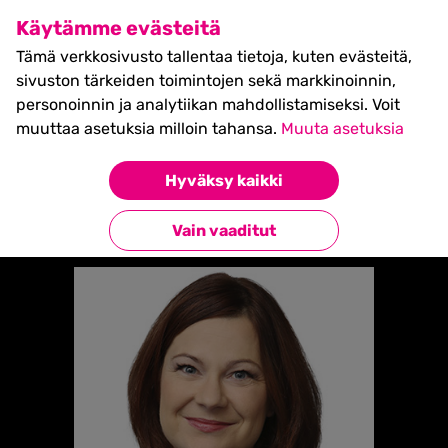
SHIFT Business Festival
Käytämme evästeitä
27.5.2027, Turku - liput
Tämä verkkosivusto tallentaa tietoja, kuten evästeitä,
myynnissä nyt! >>
sivuston tärkeiden toimintojen sekä markkinoinnin,
personoinnin ja analytiikan mahdollistamiseksi. Voit
muuttaa asetuksia milloin tahansa.
Muuta asetuksia
Etusivu
»
MINNA ARVE
Hyväksy kaikki
Takaisin esiintyjiin
Vain vaaditut