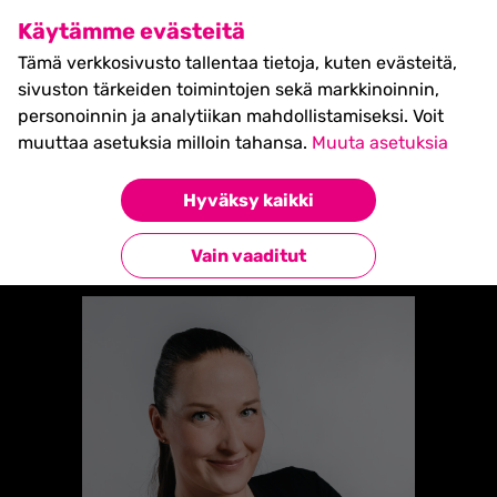
SHIFT Business Festival
Käytämme evästeitä
27.5.2027, Turku - liput
Tämä verkkosivusto tallentaa tietoja, kuten evästeitä,
myynnissä nyt! >>
sivuston tärkeiden toimintojen sekä markkinoinnin,
personoinnin ja analytiikan mahdollistamiseksi. Voit
muuttaa asetuksia milloin tahansa.
Muuta asetuksia
Etusivu
»
Mari Männistö
Hyväksy kaikki
Takaisin yhteystietoihin
Vain vaaditut