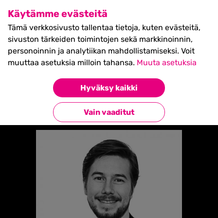
SHIFT Business Festival
Käytämme evästeitä
27.5.2027, Turku - liput
Tämä verkkosivusto tallentaa tietoja, kuten evästeitä,
myynnissä nyt! >>
sivuston tärkeiden toimintojen sekä markkinoinnin,
personoinnin ja analytiikan mahdollistamiseksi. Voit
muuttaa asetuksia milloin tahansa.
Muuta asetuksia
Etusivu
»
MARC-JOHAN KAVANTSAARI
Hyväksy kaikki
Takaisin esiintyjiin
Vain vaaditut