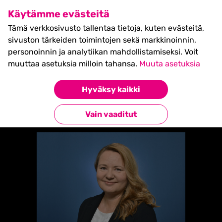
SHIFT Business Festival
Käytämme evästeitä
27.5.2027, Turku - liput
Tämä verkkosivusto tallentaa tietoja, kuten evästeitä,
myynnissä nyt! >>
sivuston tärkeiden toimintojen sekä markkinoinnin,
personoinnin ja analytiikan mahdollistamiseksi. Voit
muuttaa asetuksia milloin tahansa.
Muuta asetuksia
Etusivu
»
Maarit Merla
Hyväksy kaikki
Takaisin esiintyjiin
Vain vaaditut