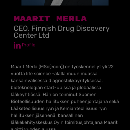
Maarit Merla
CEO, Finnish Drug Discovery
Center Ltd
Profile
Maarit Merla (MSc(econ)) on työskennellyt yli 22
vuotta life science -alalla muun muassa
kansainvälisessä diagnostiikkayrityksessä,
bioteknologian start-upissa ja globaalissa
lääkeyhtiössä. Hän on toiminut Suomen
Bioteollisuuden hallituksen puheenjohtajana sekä
Lääketeollisuus ry:n ja Kemianteollisuus ry:n
hallituksen jäsenenä. Kansallinen
lääkekehityskeskus Oy:n toimitusjohtajana Maarit
aloitti vuoden alussa.