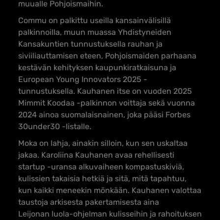
muualle Pohjoismaihin.
Commu on palkittu useilla kansainvälisillä
palkinnoilla, muun muassa Yhdistyneiden
Kansakuntien tunnustuksella rauhan ja
siviiliauttamisen eteen, Pohjoismaiden parhaana
kestävän kehityksen kaupunkiratkaisuna ja
European Young Innovators 2025 -
tunnustuksella. Kauhanen itse on vuoden 2025
Mimmit Koodaa -palkinnon voittaja sekä vuonna
2024 ainoa suomalaisnainen, joka pääsi Forbes
30under30 -listalle.
Moka on lahja, ainakin silloin, kun sen uskaltaa
jakaa. Karoliina Kauhanen avaa rehellisesti
startup -uransa alkuvaiheen kompastuskiviä,
kulissien takaisia hetkiä ja sitä, mitä tapahtuu,
kun kaikki meneekin mönkään. Kauhanen valottaa
taustoja arkisesta pakertamisesta aina
Leijonan luola-ohjelman kulisseihin ja rahoituksen