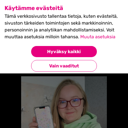
SHIFT Business Festival
Käytämme evästeitä
27.5.2027, Turku - liput
Tämä verkkosivusto tallentaa tietoja, kuten evästeitä,
myynnissä nyt! >>
sivuston tärkeiden toimintojen sekä markkinoinnin,
personoinnin ja analytiikan mahdollistamiseksi. Voit
muuttaa asetuksia milloin tahansa.
Muuta asetuksia
Etusivu
»
Karoliina Kauhanen
Hyväksy kaikki
Takaisin esiintyjiin
Vain vaaditut