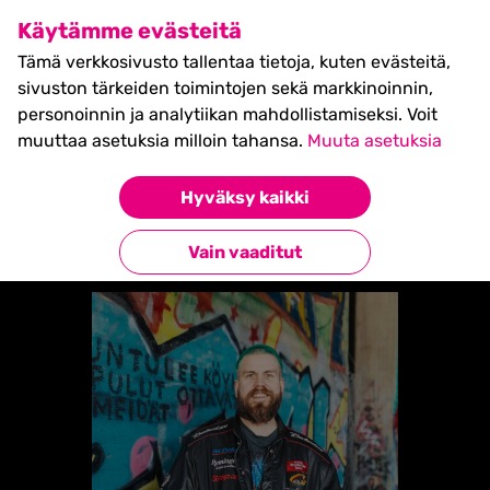
SHIFT Business Festival
Käytämme evästeitä
27.5.2027, Turku - liput
Tämä verkkosivusto tallentaa tietoja, kuten evästeitä,
myynnissä nyt! >>
sivuston tärkeiden toimintojen sekä markkinoinnin,
personoinnin ja analytiikan mahdollistamiseksi. Voit
muuttaa asetuksia milloin tahansa.
Muuta asetuksia
Etusivu
»
Juhani Koskinen
Hyväksy kaikki
Takaisin esiintyjiin
Vain vaaditut