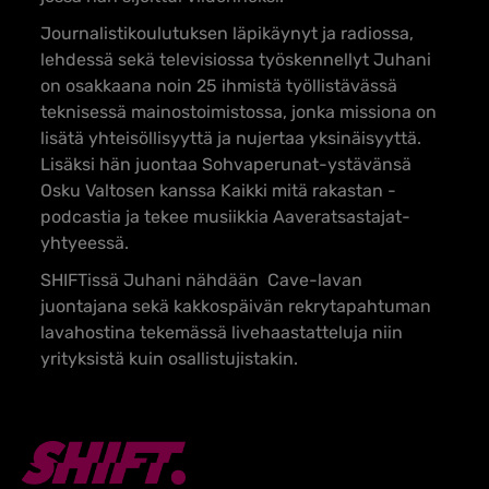
Journalistikoulutuksen läpikäynyt ja radiossa,
lehdessä sekä televisiossa työskennellyt Juhani
on osakkaana noin 25 ihmistä työllistävässä
teknisessä mainostoimistossa, jonka missiona on
lisätä yhteisöllisyyttä ja nujertaa yksinäisyyttä.
Lisäksi hän juontaa Sohvaperunat-ystävänsä
Osku Valtosen kanssa Kaikki mitä rakastan -
podcastia ja tekee musiikkia Aaveratsastajat-
yhtyeessä.
SHIFTissä Juhani nähdään Cave-lavan
juontajana sekä kakkospäivän rekrytapahtuman
lavahostina tekemässä livehaastatteluja niin
yrityksistä kuin osallistujistakin.