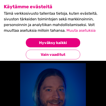
SHIFT Business Festival
Käytämme evästeitä
27.5.2027, Turku - liput
Tämä verkkosivusto tallentaa tietoja, kuten evästeitä,
myynnissä nyt! >>
sivuston tärkeiden toimintojen sekä markkinoinnin,
personoinnin ja analytiikan mahdollistamiseksi. Voit
muuttaa asetuksia milloin tahansa.
Muuta asetuksia
Etusivu
»
Jaakko Vainio
Hyväksy kaikki
Takaisin esiintyjiin
Vain vaaditut