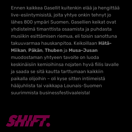
Ennen kaikkea Gasellit kuitenkin elää ja hengittää
live-esiintymisistä, joita yhtye onkin tehnyt jo
lähes 800 ympäri Suomen. Gasellien keikat ovat
yhdistelmä timanttista osaamista ja puhdasta
musiikin esittämisen riemua, eli toisin sanottuna
takuuvarmaa hauskanpitoa. Keikoillaan
Hätä-
Miikan
,
Päkän
,
Thuben
ja
Musa-Jusan
muodostaman yhtyeen tavoite on luoda
keskinäisiin kemioihinsa nojaten hyvä fiilis lavalle
ja saada se sitä kautta tarttumaan kaikkiin
paikalla olijoihin – oli kyse sitten intiimeistä
hääjuhlista tai vaikkapa Lounais-Suomen
suurimmista businessfestivaaleista!