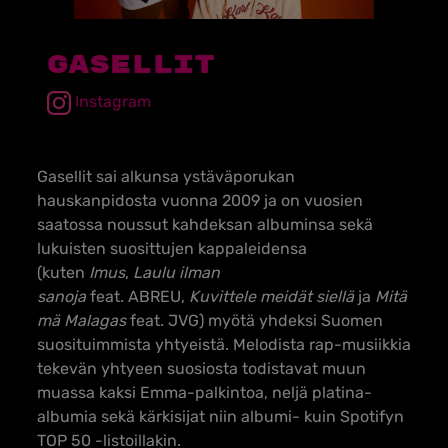
Gasellit
Instagram
Gasellit sai alkunsa ystäväporukan
hauskanpidosta vuonna 2009 ja on vuosien
saatossa noussut kahdeksan albuminsa sekä
lukuisten suosittujen kappaleidensa
(kuten
Imus
,
Laulu ilman
sanoja
feat. ABREU,
Kuvittele meidät siellä
ja
Mitä
mä Malagas
feat. JVG) myötä yhdeksi Suomen
suosituimmista yhtyeistä. Melodista rap-musiikkia
tekevän yhtyeen suosiosta todistavat muun
muassa kaksi Emma-palkintoa, neljä platina-
albumia sekä kärkisijat niin albumi- kuin Spotifyn
TOP 50 -listoillakin.