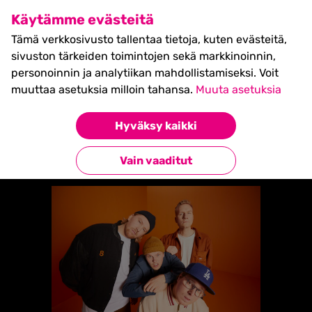
SHIFT Business Festival
Käytämme evästeitä
27.5.2027, Turku - liput
Tämä verkkosivusto tallentaa tietoja, kuten evästeitä,
myynnissä nyt! >>
sivuston tärkeiden toimintojen sekä markkinoinnin,
personoinnin ja analytiikan mahdollistamiseksi. Voit
muuttaa asetuksia milloin tahansa.
Muuta asetuksia
Etusivu
»
Gasellit
Hyväksy kaikki
Takaisin esiintyjiin
Vain vaaditut