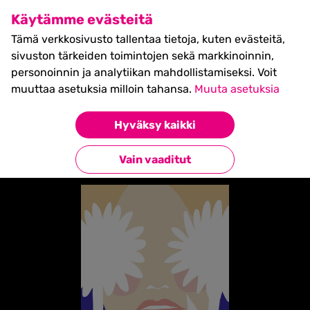
SHIFT Business Festival
Käytämme evästeitä
27.5.2027, Turku - liput
Tämä verkkosivusto tallentaa tietoja, kuten evästeitä,
myynnissä nyt! >>
sivuston tärkeiden toimintojen sekä markkinoinnin,
personoinnin ja analytiikan mahdollistamiseksi. Voit
muuttaa asetuksia milloin tahansa.
Muuta asetuksia
Etusivu
»
Emilia Pykäri
Hyväksy kaikki
Takaisin esiintyjiin
Vain vaaditut