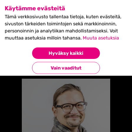
SHIFT Business Festival
Käytämme evästeitä
27.5.2027, Turku - liput
Tämä verkkosivusto tallentaa tietoja, kuten evästeitä,
myynnissä nyt! >>
sivuston tärkeiden toimintojen sekä markkinoinnin,
personoinnin ja analytiikan mahdollistamiseksi. Voit
muuttaa asetuksia milloin tahansa.
Muuta asetuksia
Etusivu
»
Artturi Elovirta
Hyväksy kaikki
Takaisin esiintyjiin
Vain vaaditut