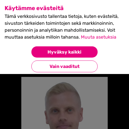
SHIFT Business Festival
Käytämme evästeitä
27.5.2027, Turku - liput
Tämä verkkosivusto tallentaa tietoja, kuten evästeitä,
myynnissä nyt! >>
sivuston tärkeiden toimintojen sekä markkinoinnin,
personoinnin ja analytiikan mahdollistamiseksi. Voit
muuttaa asetuksia milloin tahansa.
Muuta asetuksia
Etusivu
»
ARI AALTONEN
Hyväksy kaikki
Takaisin esiintyjiin
Vain vaaditut