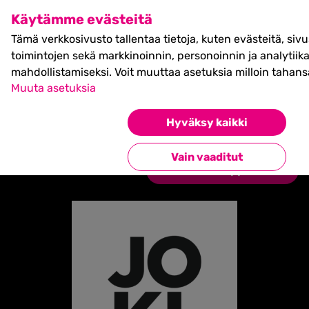
SHIFT Business Festival
Käytämme evästeitä
27.5.2027, Turku - liput
Tämä verkkosivusto tallentaa tietoja, kuten evästeitä, siv
myynnissä nyt! >>
toimintojen sekä markkinoinnin, personoinnin ja analytiik
mahdollistamiseksi. Voit muuttaa asetuksia milloin tahans
Muuta asetuksia
Hyväksy kaikki
Etusivu
»
Partners
»
Vierailu- ja innovaatiokeskus
Joki
Vain vaaditut
Takaisin kumppaneihin