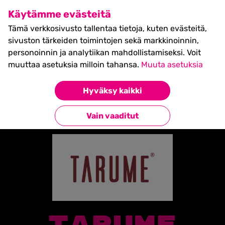
SHIFT Business Festival
Käytämme evästeitä
27.5.2027, Turku - liput
Tämä verkkosivusto tallentaa tietoja, kuten evästeitä,
myynnissä nyt! >>
sivuston tärkeiden toimintojen sekä markkinoinnin,
personoinnin ja analytiikan mahdollistamiseksi. Voit
muuttaa asetuksia milloin tahansa.
Muuta asetuksia
Etusivu
»
Partners
»
Tarume
Hyväksy kaikki
Takaisin kumppaneihin
Vain vaaditut
TARUME