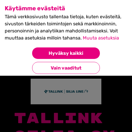
SHIFT Business Festival
Käytämme evästeitä
27.5.2027, Turku - liput
Tämä verkkosivusto tallentaa tietoja, kuten evästeitä,
myynnissä nyt! >>
sivuston tärkeiden toimintojen sekä markkinoinnin,
personoinnin ja analytiikan mahdollistamiseksi. Voit
muuttaa asetuksia milloin tahansa.
Muuta asetuksia
Etusivu
»
Partners
»
Tallink Silja Oy
Hyväksy kaikki
Takaisin kumppaneihin
Vain vaaditut
TALLINK