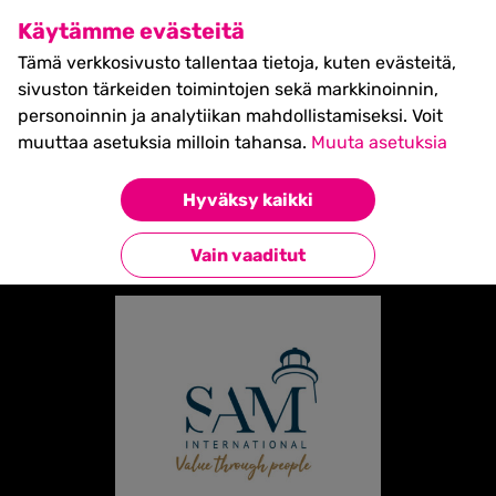
SHIFT Business Festival
Käytämme evästeitä
27.5.2027, Turku - liput
Tämä verkkosivusto tallentaa tietoja, kuten evästeitä,
myynnissä nyt! >>
sivuston tärkeiden toimintojen sekä markkinoinnin,
personoinnin ja analytiikan mahdollistamiseksi. Voit
muuttaa asetuksia milloin tahansa.
Muuta asetuksia
Etusivu
»
Partners
»
SAM-int
Hyväksy kaikki
Takaisin kumppaneihin
Vain vaaditut