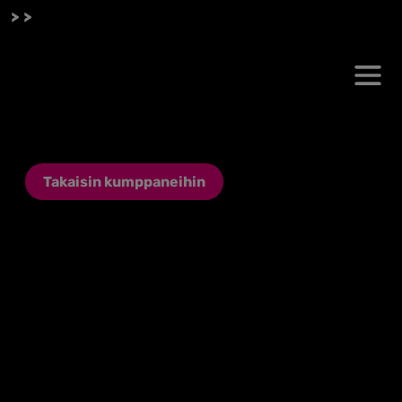
 >>
Takaisin kumppaneihin