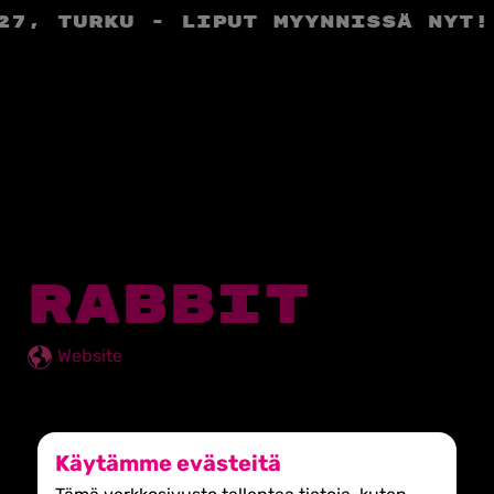
27, Turku - liput myynnissä nyt!
RABBIT
Website
Käytämme evästeitä