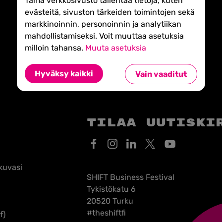
Tämä verkkosivusto tallentaa tietoja, kuten
evästeitä, sivuston tärkeiden toimintojen sekä
markkinoinnin, personoinnin ja analytiikan
mahdollistamiseksi. Voit muuttaa asetuksia
milloin tahansa.
Muuta asetuksia
Hyväksy kaikki
Vain vaaditut
Tilaa uutiski
kuvasi
SHIFT Business Festival
Tykistökatu 6
20520 Turku
#theshiftfi
f)