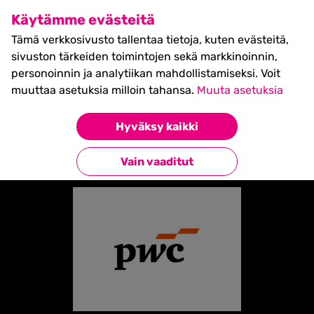
SHIFT Business Festival
Käytämme evästeitä
27.5.2027, Turku - liput
Tämä verkkosivusto tallentaa tietoja, kuten evästeitä,
myynnissä nyt! >>
sivuston tärkeiden toimintojen sekä markkinoinnin,
personoinnin ja analytiikan mahdollistamiseksi. Voit
muuttaa asetuksia milloin tahansa.
Muuta asetuksia
Etusivu
»
Partners
»
PwC
Hyväksy kaikki
Takaisin kumppaneihin
Vain vaaditut