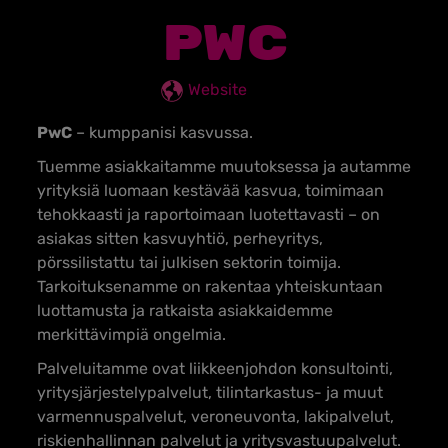
PWC
Website
PwC
– kumppanisi kasvussa.
Tuemme asiakkaitamme muutoksessa ja autamme
yrityksiä luomaan kestävää kasvua, toimimaan
tehokkaasti ja raportoimaan luotettavasti – on
asiakas sitten kasvuyhtiö, perheyritys,
pörssilistattu tai julkisen sektorin toimija.
Tarkoituksenamme on rakentaa yhteiskuntaan
luottamusta ja ratkaista asiakkaidemme
merkittävimpiä ongelmia.
Palveluitamme ovat liikkeenjohdon konsultointi,
yritysjärjestelypalvelut, tilintarkastus- ja muut
varmennuspalvelut, veroneuvonta, lakipalvelut,
riskienhallinnan palvelut ja yritysvastuupalvelut.