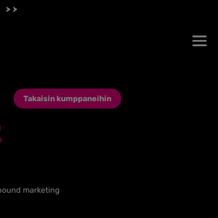
 >>
Takaisin kumppaneihin
E
inbound marketing