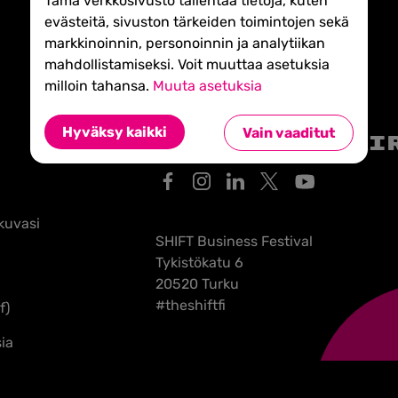
Tämä verkkosivusto tallentaa tietoja, kuten
evästeitä, sivuston tärkeiden toimintojen sekä
markkinoinnin, personoinnin ja analytiikan
mahdollistamiseksi. Voit muuttaa asetuksia
milloin tahansa.
Muuta asetuksia
Hyväksy kaikki
Vain vaaditut
Tilaa uutiski
kuvasi
SHIFT Business Festival
Tykistökatu 6
20520 Turku
#theshiftfi
f)
ia