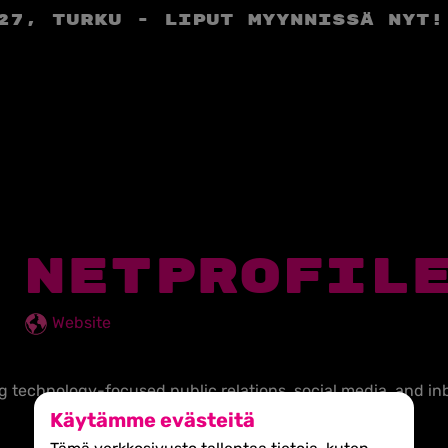
27, Turku - liput myynnissä nyt!
NETPROFIL
Website
ing technology-focused public relations, social media, and 
Käytämme evästeitä