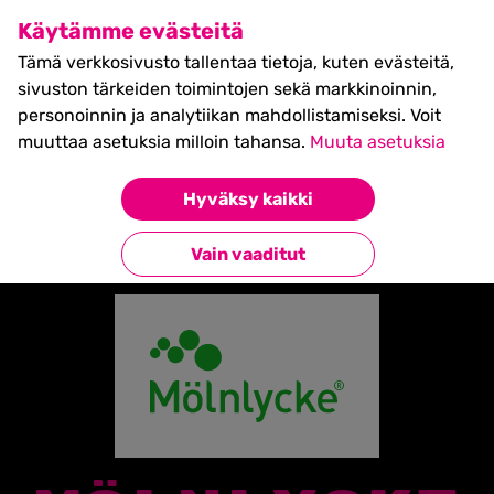
SHIFT Business Festival
Käytämme evästeitä
27.5.2027, Turku - liput
Tämä verkkosivusto tallentaa tietoja, kuten evästeitä,
myynnissä nyt! >>
sivuston tärkeiden toimintojen sekä markkinoinnin,
personoinnin ja analytiikan mahdollistamiseksi. Voit
muuttaa asetuksia milloin tahansa.
Muuta asetuksia
Etusivu
»
Partners
»
Mölnlycke Health Care
Hyväksy kaikki
Takaisin kumppaneihin
Vain vaaditut