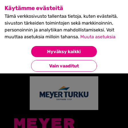
SHIFT Business Festival
Käytämme evästeitä
27.5.2027, Turku - liput
Tämä verkkosivusto tallentaa tietoja, kuten evästeitä,
myynnissä nyt! >>
sivuston tärkeiden toimintojen sekä markkinoinnin,
personoinnin ja analytiikan mahdollistamiseksi. Voit
muuttaa asetuksia milloin tahansa.
Muuta asetuksia
Etusivu
»
Partners
»
MEYER TURKU
Hyväksy kaikki
Takaisin kumppaneihin
Vain vaaditut
MEYER