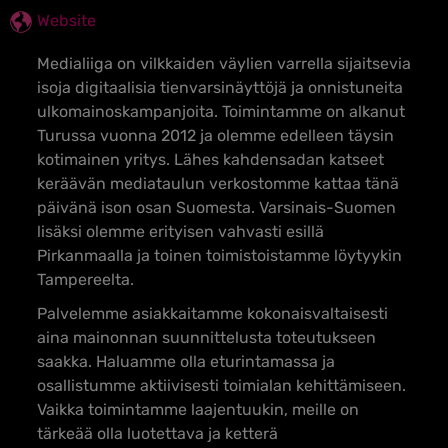
Website
Medialiiga on vilkkaiden väylien varrella sijaitsevia
isoja digitaalisia tienvarsinäyttöjä ja onnistuneita
ulkomainoskampanjoita. Toimintamme on alkanut
Turussa vuonna 2012 ja olemme edelleen täysin
kotimainen yritys. Lähes kahdensadan katseet
keräävän mediataulun verkostomme kattaa tänä
päivänä ison osan Suomesta. Varsinais-Suomen
lisäksi olemme erityisen vahvasti esillä
Pirkanmaalla ja toinen toimistoistamme löytyykin
Tampereelta.
Palvelemme asiakkaitamme kokonaisvaltaisesti
aina mainonnan suunnittelusta toteutukseen
saakka. Haluamme olla eturintamassa ja
osallistumme aktiivisesti toimialan kehittämiseen.
Vaikka toimintamme laajentuukin, meille on
tärkeää olla luotettava ja ketterä