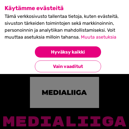
SHIFT Business Festival
Käytämme evästeitä
27.5.2027, Turku - liput
Tämä verkkosivusto tallentaa tietoja, kuten evästeitä,
myynnissä nyt! >>
sivuston tärkeiden toimintojen sekä markkinoinnin,
personoinnin ja analytiikan mahdollistamiseksi. Voit
muuttaa asetuksia milloin tahansa.
Muuta asetuksia
Etusivu
»
Partners
»
Medialiiga
Hyväksy kaikki
Takaisin kumppaneihin
Vain vaaditut
MEDIALIIGA