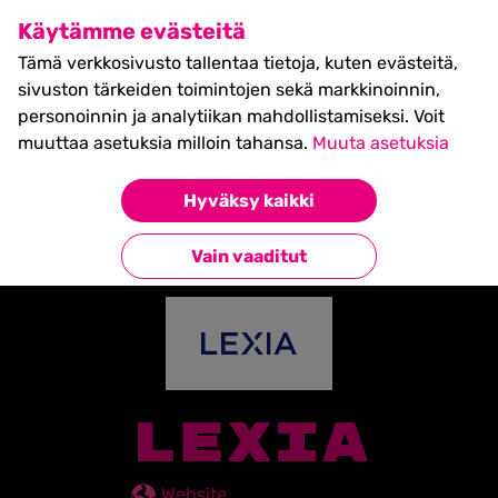
SHIFT Business Festival
Käytämme evästeitä
27.5.2027, Turku - liput
Tämä verkkosivusto tallentaa tietoja, kuten evästeitä,
myynnissä nyt! >>
sivuston tärkeiden toimintojen sekä markkinoinnin,
personoinnin ja analytiikan mahdollistamiseksi. Voit
muuttaa asetuksia milloin tahansa.
Muuta asetuksia
Etusivu
»
Partners
»
Lexia
Hyväksy kaikki
Takaisin kumppaneihin
Vain vaaditut
LEXIA
Website