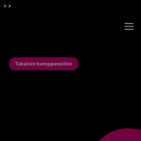
 >>
Takaisin kumppaneihin