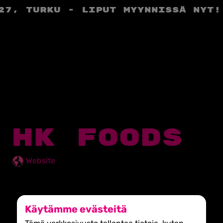
27, Turku - liput myynnissä nyt!
HK FOODS
Website
Käytämme evästeitä