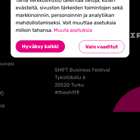
Tämä verkkosivusto tallentaa tietoja, kuten
evästeitä, sivuston tärkeiden toimintojen sekä
markkinoinnin, personoinnin ja analytiikan
mahdollistamiseksi. Voit muuttaa asetuksia
milloin tahansa.
Muuta asetuksia
Tilaa uutiski
Hyväksy kaikki
Vain vaaditut
kuvasi
SHIFT Business Festival
Tykistökatu 6
20520 Turku
#theshiftfi
f)
ia