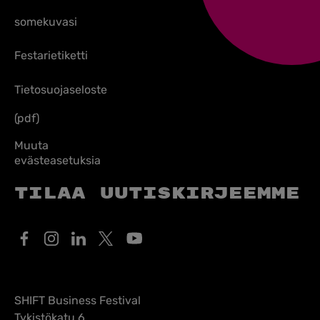
somekuvasi
Festarietiketti
Tietosuojaseloste
(pdf)
Muuta
evästeasetuksia
Tilaa uutiskirjeemme
SHIFT Business Festival
Tykistökatu 6