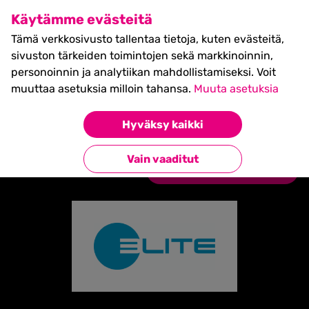
SHIFT Business Festival
Käytämme evästeitä
27.5.2027, Turku - liput
Tämä verkkosivusto tallentaa tietoja, kuten evästeitä,
myynnissä nyt! >>
sivuston tärkeiden toimintojen sekä markkinoinnin,
personoinnin ja analytiikan mahdollistamiseksi. Voit
muuttaa asetuksia milloin tahansa.
Muuta asetuksia
Etusivu
»
Partners
»
Finnica Consulting / Elite
Hyväksy kaikki
Network
Vain vaaditut
Takaisin kumppaneihin