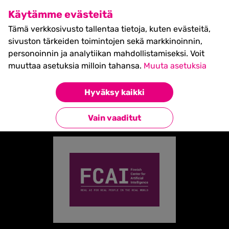
SHIFT Business Festival
Käytämme evästeitä
27.5.2027, Turku - liput
Tämä verkkosivusto tallentaa tietoja, kuten evästeitä,
myynnissä nyt! >>
sivuston tärkeiden toimintojen sekä markkinoinnin,
personoinnin ja analytiikan mahdollistamiseksi. Voit
muuttaa asetuksia milloin tahansa.
Muuta asetuksia
Etusivu
»
Partners
»
FCAI
Hyväksy kaikki
Takaisin kumppaneihin
Vain vaaditut