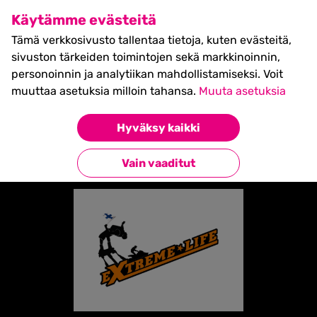
SHIFT Business Festival
Käytämme evästeitä
27.5.2027, Turku - liput
Tämä verkkosivusto tallentaa tietoja, kuten evästeitä,
myynnissä nyt! >>
sivuston tärkeiden toimintojen sekä markkinoinnin,
personoinnin ja analytiikan mahdollistamiseksi. Voit
muuttaa asetuksia milloin tahansa.
Muuta asetuksia
Etusivu
»
Partners
»
Extreme life
Hyväksy kaikki
Takaisin kumppaneihin
Vain vaaditut