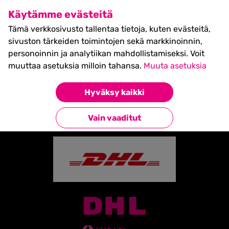
SHIFT Business Festival
Käytämme evästeitä
27.5.2027, Turku - liput
Tämä verkkosivusto tallentaa tietoja, kuten evästeitä,
myynnissä nyt! >>
sivuston tärkeiden toimintojen sekä markkinoinnin,
personoinnin ja analytiikan mahdollistamiseksi. Voit
muuttaa asetuksia milloin tahansa.
Muuta asetuksia
Etusivu
»
Partners
»
DHL
Hyväksy kaikki
Takaisin kumppaneihin
Vain vaaditut
DHL