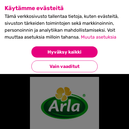
SHIFT Business Festival
Käytämme evästeitä
27.5.2027, Turku - liput
Tämä verkkosivusto tallentaa tietoja, kuten evästeitä,
myynnissä nyt! >>
sivuston tärkeiden toimintojen sekä markkinoinnin,
personoinnin ja analytiikan mahdollistamiseksi. Voit
muuttaa asetuksia milloin tahansa.
Muuta asetuksia
Etusivu
»
Partners
»
Arla
Hyväksy kaikki
Takaisin kumppaneihin
Vain vaaditut