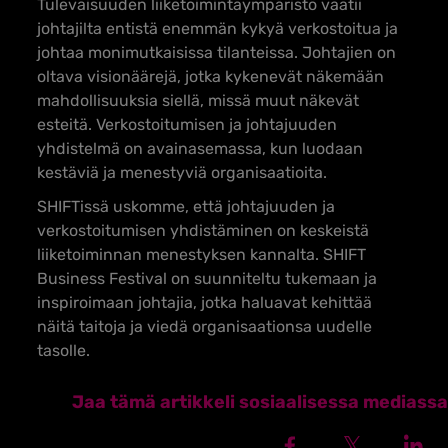
Tulevaisuuden liiketoimintaympäristö vaatii
johtajilta entistä enemmän kykyä verkostoitua ja
johtaa monimutkaisissa tilanteissa. Johtajien on
oltava visionäärejä, jotka kykenevät näkemään
mahdollisuuksia siellä, missä muut näkevät
esteitä. Verkostoitumisen ja johtajuuden
yhdistelmä on avainasemassa, kun luodaan
kestäviä ja menestyviä organisaatioita.
SHIFTissä uskomme, että johtajuuden ja
verkostoitumisen yhdistäminen on keskeistä
liiketoiminnan menestyksen kannalta. SHIFT
Business Festival on suunniteltu tukemaan ja
inspiroimaan johtajia, jotka haluavat kehittää
näitä taitoja ja viedä organisaationsa uudelle
tasolle.
Jaa tämä artikkeli sosiaalisessa mediassa