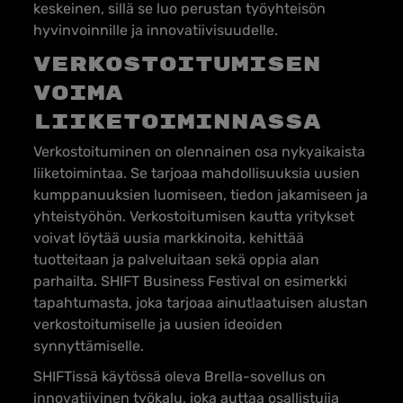
keskeinen, sillä se luo perustan työyhteisön
hyvinvoinnille ja innovatiivisuudelle.
Verkostoitumisen
voima
liiketoiminnassa
Verkostoituminen on olennainen osa nykyaikaista
liiketoimintaa. Se tarjoaa mahdollisuuksia uusien
kumppanuuksien luomiseen, tiedon jakamiseen ja
yhteistyöhön. Verkostoitumisen kautta yritykset
voivat löytää uusia markkinoita, kehittää
tuotteitaan ja palveluitaan sekä oppia alan
parhailta. SHIFT Business Festival on esimerkki
tapahtumasta, joka tarjoaa ainutlaatuisen alustan
verkostoitumiselle ja uusien ideoiden
synnyttämiselle.
SHIFTissä käytössä oleva Brella-sovellus on
innovatiivinen työkalu, joka auttaa osallistujia