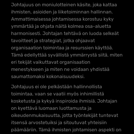
Johtajuus on moniulotteinen käsite, joka kattaa
ihmisten, asioiden ja liiketoiminnan hallinnan.
Ammattimaisessa johtamisessa korostuu kyky
ymmärtää ja ohjata näitä kolmea osa-aluetta
harmonisesti. Johtajan tehtävä on luoda selkeät
tavoitteet ja strategiat, jotka ohjaavat
organisaation toimintaa ja resurssien käyttöä.
Tämä edellyttää syvällistä ymmärrystä siitä, miten
eri tekijät vaikuttavat organisaation
menestykseen ja miten ne voidaan yhdistää
saumattomaksi kokonaisuudeksi.
Johtajuus ei ole pelkästään hallinnollista
toimintaa, vaan se vaatii myös inhimillistä
kosketusta ja kykyä inspiroida ihmisiä. Johtajan
on kyettävä luomaan luottamusta ja
oikeudenmukaisuutta, jotta työntekijät tuntevat
itsensä arvostetuiksi ja sitoutuvat yhteisiin
päämääriin. Tämä ihmisten johtamisen aspekti on