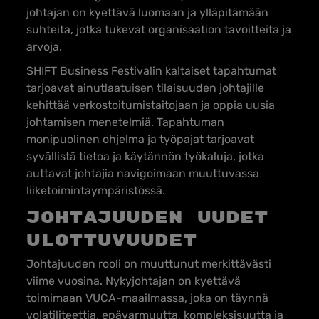
johtajan on kyettävä luomaan ja ylläpitämään
suhteita, jotka tukevat organisaation tavoitteita ja
arvoja.
SHIFT Business Festivalin kaltaiset tapahtumat
tarjoavat ainutlaatuisen tilaisuuden johtajille
kehittää verkostoitumistaitojaan ja oppia uusia
johtamisen menetelmiä. Tapahtuman
monipuolinen ohjelma ja työpajat tarjoavat
syvällistä tietoa ja käytännön työkaluja, jotka
auttavat johtajia navigoimaan muuttuvassa
liiketoimintaympäristössä.
Johtajuuden uudet
ulottuvuudet
Johtajuuden rooli on muuttunut merkittävästi
viime vuosina. Nykyjohtajan on kyettävä
toimimaan VUCA-maailmassa, joka on täynnä
volatiliteettia, epävarmuutta, kompleksisuutta ja