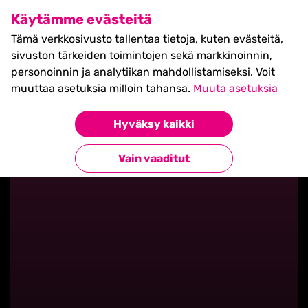
SHIFT Business Festival
Käytämme evästeitä
27.5.2027, Turku - liput
Tämä verkkosivusto tallentaa tietoja, kuten evästeitä,
myynnissä nyt! >>
sivuston tärkeiden toimintojen sekä markkinoinnin,
personoinnin ja analytiikan mahdollistamiseksi. Voit
muuttaa asetuksia milloin tahansa.
Muuta asetuksia
Hyväksy kaikki
Takaisin blogilistaan
Vain vaaditut