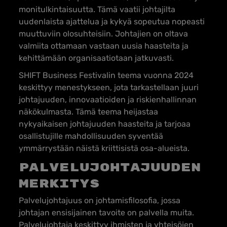
monitulkintaisuutta. Tämä vaatii johtajilta
uudenlaista ajattelua ja kykyä sopeutua nopeasti
muuttuviin olosuhteisiin. Johtajien on oltava
valmiita ottamaan vastaan uusia haasteita ja
kehittämään organisaatiotaan jatkuvasti.
SHIFT Business Festivalin teema vuonna 2024
keskittyy menestykseen, jota tarkastellaan juuri
johtajuuden, innovaatioiden ja riskienhallinnan
näkökulmasta. Tämä teema heijastaa
nykyaikaisen johtajuuden haasteita ja tarjoaa
osallistujille mahdollisuuden syventää
ymmärrystään näistä kriittisistä osa-alueista.
Palvelujohtajuuden
merkitys
Palvelujohtajuus on johtamisfilosofia, jossa
johtajan ensisijainen tavoite on palvella muita.
Palvelujohtaja keskittyy ihmisten ja yhteisöjen