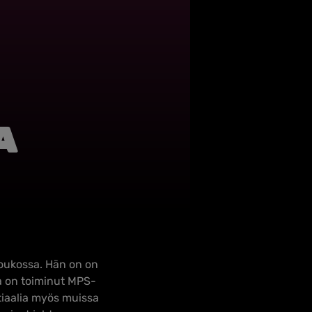
a
joukossa. Hän on on
la on toiminut MPS-
tiaalia myös muissa