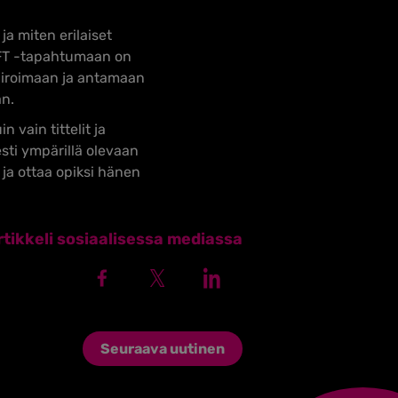
ja miten erilaiset
HIFT -tapahtumaan on
spiroimaan ja antamaan
än.
 vain tittelit ja
esti ympärillä olevaan
ja ottaa opiksi hänen
tikkeli sosiaalisessa mediassa
Seuraava uutinen