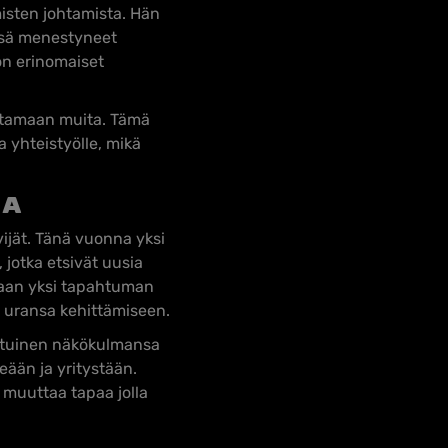
misten johtamista. Hän
issä menestyneet
 on erinomaiset
uttamaan muita. Tämä
a yhteistyölle, mikä
sa
vijät. Tänä vuonna yksi
 jotka etsivät uusia
emaan yksi tapahtuman
an uransa kehittämiseen.
aatuinen näkökulmansa
eään ja yritystään.
 muuttaa tapaa jolla