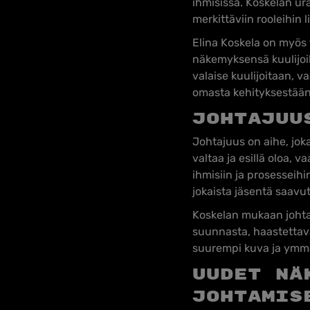
ihmisissä. Koskelan ura
merkittäviin rooleihin 
Elina Koskela on myös
näkemyksensä kuulijoil
valaise kuulijoitaan, 
omasta kehityksestään
Johtajuu
Johtajuus on aihe, joka
valtaa ja esillä oloa, 
ihmisiin ja prosesseihi
jokaista jäsentä saav
Koskelan mukaan johtaj
suunnasta, haastettava
suurempi kuva ja ymmär
Uudet nä
johtamis