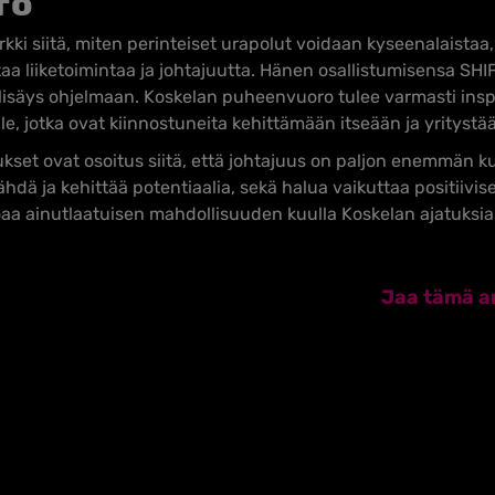
to
kki siitä, miten perinteiset urapolut voidaan kyseenalaistaa, 
ttaa liiketoimintaa ja johtajuutta. Hänen osallistumisensa S
 lisäys ohjelmaan. Koskelan puheenvuoro tulee varmasti in
le, jotka ovat kiinnostuneita kehittämään itseään ja yritystä
ukset ovat osoitus siitä, että johtajuus on paljon enemmän kuin
dä ja kehittää potentiaalia, sekä halua vaikuttaa positiivis
aa ainutlaatuisen mahdollisuuden kuulla Koskelan ajatuksia 
Jaa tämä ar