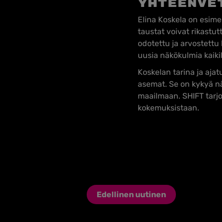
Yhteenve
Elina Koskela on esimer
taustat voivat rikastu
odotettu ja arvostettu
uusia näkökulmia kaikil
Koskelan tarina ja ajat
asemat. Se on kykyä näh
maailmaan. SHIFT tarjo
kokemuksistaan.
Edellinen uutinen