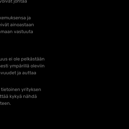
voivat johtaa
okemuksensa ja
eivät ainoastaan
ttamaan vastuuta
uus ei ole pelkästään
esti ympärillä oleviin
ahvuudet ja auttaa
 tietoinen yrityksen
yttää kykyä nähdä
teen.
n