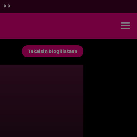
 >>
Takaisin blogilistaan