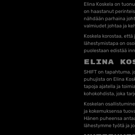
Elina Koskela on tuonu
on haastanut perinteis
nähdään parhaina johtaj
valmiudet johtaa ja keh
Koskela korostaa, ett
lähestymistapa on osoit
puolestaan edistää inn
Elina Ko
SHIFT on tapahtuma, jok
puhujista on Elina Kosk
tapoja ajatella ja toi
kohokohdista, joka tarj
Koskelan osallistumine
ja kokemuksensa tuovat 
Hänen puheensa antaa v
lähestymme työtä ja jo