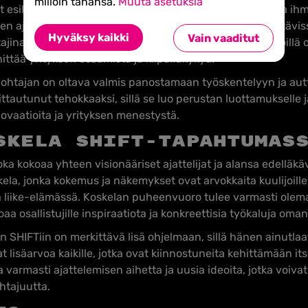
milloin tahansa.
Muuta asetuksia
t esille, että liiketoiminnan johtaminen on ennen kaikkea ih
en ajattelun, jossa myynti- ja liiketoiminnan kehitystehtäv
Hyväksy kaikki
Vain vaaditut
ina. Koskela on osoittanut, että HR-taustaisilla henkilöillä
ittää yrityksen osaamista ja kilpailukykyä.
ä johtajan on oltava valmis panostamaan työskentelyyn ja a
tautunut tehokkaaksi, sillä se luo perustan luottamukselle j
ovaatioita ja yrityksen menestystä.
skela SHIFT-tapahtumas
a kokoaa yhteen visionääriset ajattelijat ja alansa edelläkä
ela, jonka kokemus ja näkemykset ovat arvokkaita kuulijoille,
mia liike-elämässä. Koskelan puheenvuoro tulee varmasti ol
oaa osallistujille inspiraatiota ja konkreettisia työkaluja om
n SHIFTiin on merkittävä lisä ohjelmaan, sillä hänen ainutl
lisäarvoa kaikille, jotka ovat kiinnostuneita kehittämään its
armasti ajattelemisen aihetta ja uusia ideoita, jotka voivat
htajuutta.