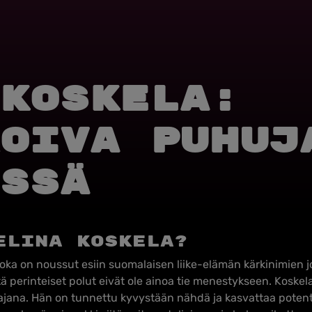
Koskela:
oiva puhuj
ssä
Elina Koskela?
 joka on noussut esiin suomalaisen liike-elämän kärkinimien 
tä perinteiset polut eivät ole ainoa tie menestykseen. Koske
tajana. Hän on tunnettu kyvystään nähdä ja kasvattaa poten