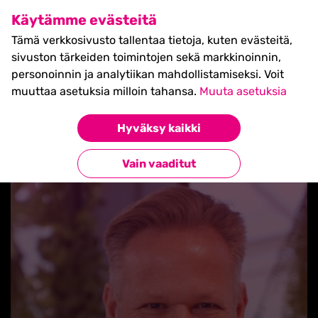
SHIFT Business Festival
Käytämme evästeitä
27.5.2027, Turku - liput
Tämä verkkosivusto tallentaa tietoja, kuten evästeitä,
myynnissä nyt! >>
sivuston tärkeiden toimintojen sekä markkinoinnin,
personoinnin ja analytiikan mahdollistamiseksi. Voit
muuttaa asetuksia milloin tahansa.
Muuta asetuksia
Hyväksy kaikki
Takaisin uutisiin
Vain vaaditut