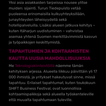
Yksi asia asiakkaiden tarpeissa nousee ylitse
muiden: sijainti. Turun Tiedepuisto vetää
puoleensa erinomaisilla kulkuyhteyksillään,
junayhteyden läheisyydellä sekä
hotellipalveluilla. Lisäksi alueen jatkuva kehitys –
kuten Itäharjun uudistuminen – vahvistaa
asemaa yhtenä Suomen merkittävimmistä kasvun
ja työpaikkojen keskittymistä.
TAPAHTUMIEN JA KOHTAAMISTEN
KAUTTA UUSIA MAHDOLLISUUKSIA
Me
Teknologiakiinteistöillä
näemme tämän
kehityksen arjessa. Alueella liikkuu päivittäin yli 17
000 ihmistä, ja yritykset hakeutuvat sinne, missä
tapahtuu. Erilaiset tapahtumat, kuten toukokuun
SHIFT Business Festival, ovat luonnollisia
kohtaamispaikkoja sekä alueella työskenteleville
että muualta tapahtumaan tuleville.