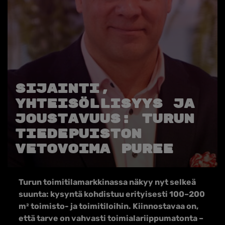
Sijainti,
yhteisöllisyys ja
joustavuus: Turun
Tiedepuiston
vetovoima puree
Turun toimitilamarkkinassa näkyy nyt selkeä
suunta: kysyntä kohdistuu erityisesti 100–200
m² toimisto- ja toimitiloihin. Kiinnostavaa on,
että tarve on vahvasti toimialariippumatonta –