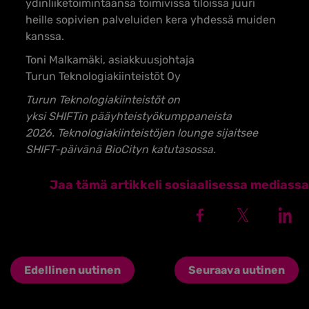
ydinliiketoimintaansa toimivissa tiloissa juuri
heille sopivien palveluiden kera yhdessä muiden
kanssa.
Toni Malkamäki, asiakkuusjohtaja
Turun Teknologiakiinteistöt Oy
Turun Teknologiakiinteistöt on
yksi
SHIFTin
pääyhteistyökumppaneista
2026.
Teknologiakiinteistöjen
lounge
sijaitsee
SHIFT-päivänä BioCityn katutasossa.
Jaa tämä artikkeli sosiaalisessa mediassa
Edellinen uutinen
Seuraava uutinen