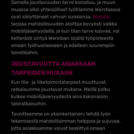
Samalla joustavuuden tarve korostuu, ja muun
muassa siksi yhteisölliset työtilamme Werstaassa
ovat säilyttäneet vahvan suosionsa.
Werstas
tarjoaa mahdollisuuden aloittaa kevyesti vaikka
mobiilijäsenyydellä, ja kun tilan tarve kasvaa, voi
ketterästi siirtyä Werstaan sisällä työpisteestä
omaan työhuoneeseen ja edelleen suurempiin
toimitiloihin.
JOUSTAVUUTTA ASIAKKAAN
TARPEIDEN MUKAAN
Kun tila- ja liiketoimintatarpeet muuttuvat,
ratkaisumme joustavat mukana. Meillä polku
kulkee mobiilijäsenyydestä aina kokonaisiin
taloratkaisuihin.
Tavoitteemme on yksinkertainen: tehdä työn
tekemisestä mahdollisimman helppoa ja sujuvaa,
jotta asiakkaamme voivat keskittyä omaan