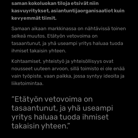
saman kokoluokan tiloja etsivät niin
kasvuyritykset, asiantuntijaorganisaatiot kuin
kevyemmät tiimit.
Samaan aikaan markkinassa on nähtävissä toinen
selkeä muutos. Etätyön vetovoima on
tasaantunut, ja yhä useampi yritys haluaa tuoda
ihmiset takaisin yhteen.
Kohtaamiset, yhteistyö ja yhteisöllisyys ovat
nousseet uuteen arvoon, sillä toimisto ei ole enää
vain työpiste, vaan paikka, jossa syntyy ideoita ja
liiketoimintaa.
“Etätyön vetovoima on
tasaantunut, ja yhä useampi
yritys haluaa tuoda ihmiset
takaisin yhteen.”