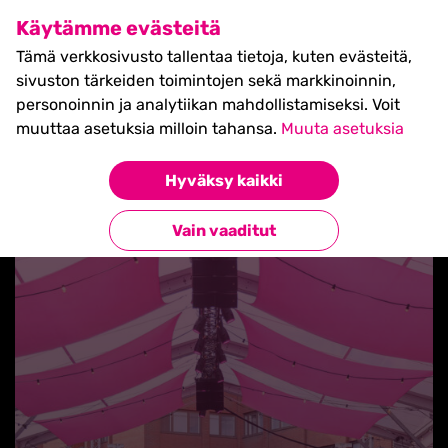
SHIFT Business Festival
Käytämme evästeitä
27.5.2027, Turku - liput
Tämä verkkosivusto tallentaa tietoja, kuten evästeitä,
myynnissä nyt! >>
sivuston tärkeiden toimintojen sekä markkinoinnin,
personoinnin ja analytiikan mahdollistamiseksi. Voit
muuttaa asetuksia milloin tahansa.
Muuta asetuksia
Hyväksy kaikki
Takaisin uutisiin
Vain vaaditut