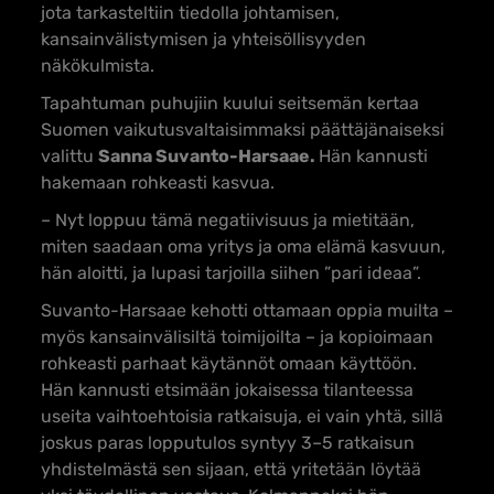
jota tarkasteltiin tiedolla johtamisen,
kansainvälistymisen ja yhteisöllisyyden
näkökulmista.
Tapahtuman puhujiin kuului seitsemän kertaa
Suomen vaikutusvaltaisimmaksi päättäjänaiseksi
valittu
Sanna Suvanto-Harsaae.
Hän kannusti
hakemaan rohkeasti kasvua.
– Nyt loppuu tämä negatiivisuus ja mietitään,
miten saadaan oma yritys ja oma elämä kasvuun,
hän aloitti, ja lupasi tarjoilla siihen ”pari ideaa”.
Suvanto-Harsaae kehotti ottamaan oppia muilta –
myös kansainvälisiltä toimijoilta – ja kopioimaan
rohkeasti parhaat käytännöt omaan käyttöön.
Hän kannusti etsimään jokaisessa tilanteessa
useita vaihtoehtoisia ratkaisuja, ei vain yhtä, sillä
joskus paras lopputulos syntyy 3–5 ratkaisun
yhdistelmästä sen sijaan, että yritetään löytää