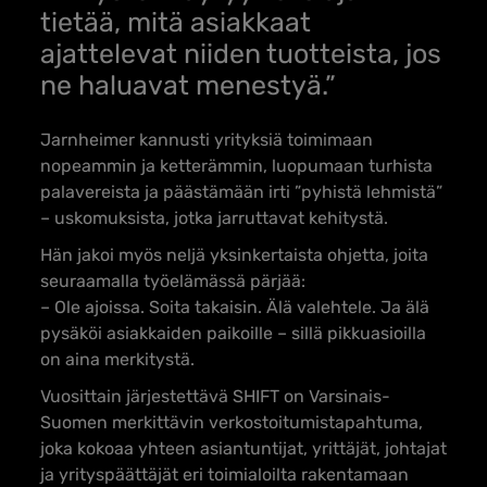
tietää, mitä asiakkaat
ajattelevat niiden tuotteista, jos
ne haluavat menestyä.”
Jarnheimer kannusti yrityksiä toimimaan
nopeammin ja ketterämmin, luopumaan turhista
palavereista ja päästämään irti ”pyhistä lehmistä”
– uskomuksista, jotka jarruttavat kehitystä.
Hän jakoi myös neljä yksinkertaista ohjetta, joita
seuraamalla työelämässä pärjää:
– Ole ajoissa. Soita takaisin. Älä valehtele. Ja älä
pysäköi asiakkaiden paikoille – sillä pikkuasioilla
on aina merkitystä.
Vuosittain järjestettävä SHIFT on Varsinais-
Suomen merkittävin verkostoitumistapahtuma,
joka kokoaa yhteen asiantuntijat, yrittäjät, johtajat
ja yrityspäättäjät eri toimialoilta rakentamaan