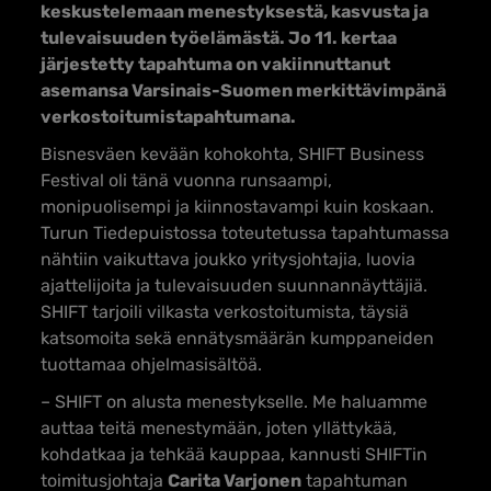
keskustelemaan menestyksestä, kasvusta ja
tulevaisuuden työelämästä. Jo 11. kertaa
järjestetty tapahtuma on vakiinnuttanut
asemansa Varsinais-Suomen merkittävimpänä
verkostoitumistapahtumana.
Bisnesväen kevään kohokohta, SHIFT Business
Festival oli tänä vuonna runsaampi,
monipuolisempi ja kiinnostavampi kuin koskaan.
Turun Tiedepuistossa toteutetussa tapahtumassa
nähtiin vaikuttava joukko yritysjohtajia, luovia
ajattelijoita ja tulevaisuuden suunnannäyttäjiä.
SHIFT tarjoili vilkasta verkostoitumista, täysiä
katsomoita sekä ennätysmäärän kumppaneiden
tuottamaa ohjelmasisältöä.
– SHIFT on alusta menestykselle. Me haluamme
auttaa teitä menestymään, joten yllättykää,
kohdatkaa ja tehkää kauppaa, kannusti SHIFTin
toimitusjohtaja
Carita Varjonen
tapahtuman