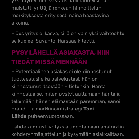
yksi täydellinen vastaus. Kolmanneksi hän
muistutti yrittäjiä rohkean hinnoittelun
merkityksestä erityisesti näinä haastavina
aikoina.
– Jos yritys ei kasva, sillä on vain yksi vaihtoehto:
se kuolee, Suvanto-Harsaae kiteytti.
PYSY LÄHELLÄ ASIAKASTA, NIIN
TIEDÄT MISSÄ MENNÄÄN
– Potentiaalinen asiakas ei ole kiinnostunut
tuotteestasi eikä palvelustasi, hän on
kiinnostunut itsestään – tietenkin. Häntä
kiinnostaa se, miten pystyt auttamaan häntä ja
tekemään hänen elämästään paremman, sanoi
brändi- ja markkinointistrategi
Toni
Lähde
puheenvuorossaan.
Lähde kannusti yrityksiä unohtamaan abstraktin
kohderyhmäajattelun ja kysymään asiakkailtaan,