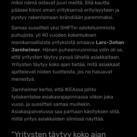
miksi nämä ostavat juuri meiltä. Sitä kautta
pääsee kiinni oman yrityksensä erityisyyteen ja
pystyy rakentamaan brändiään paremmaksi.
Samaa suositteli yksi SHIFTin odotetuimmista
puhujista, yli 40 vuoden kokemuksen
monikansallisista yrityksistä omaava
Lars-Johan
Jarnheimer
. Hänen puheenvuoronsa ydin oli se,
että yritysten täytyy pysyä lähellä asiakkaitaan.
Yritysten täytyy koko ajan tietää, mitä asiakkaat
ajattelevat niiden tuotteista, jos ne haluavat
menestyä.
Jarnheimer kertoi, että IKEAssa johto
työskentelee asiakasrajapinnassa viikon joka
vuosi, ja suositteli samaa muillekin.
Asiakaspalvelussa saa parhaan käsityksen siitä,
miltä yritys asiakkaiden silmissä näyttää.
“Yritysten täytyy koko ajan